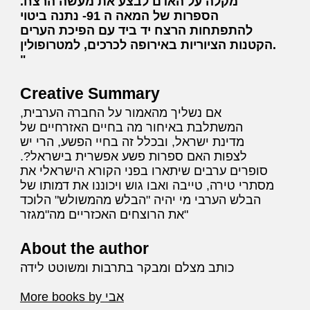
מקלה על האדם לבצע את מעשה הרצח.
הספרות של המאה ה 91- נתנה ביטוי
להתפתחות הרצח יד ביד עם הפיכת הערים
הקטנות הציוריות באירופה לכרכים, למטרופולין.
Creative Summary
אם נשליך מהאמור על החברה הערבית,
המשתלבת באיחור מה בחיים האזרחיים של
מדינת ישראל, ובכלל זה בחיי הפשע, הרי יש
לצפות האם ספרות פשע אפשרית בישראל?.
סופרים ערבים שיתארו בפני הקורא הישראלי את
מסתרי טירה, טייבה ואבו גוש ויכוננו את דמותו של
הבלש הערבי מי יהיה "הבלש מהמשולש" הלוכד
את הרוצחים האכזריים מה"מגזר"
About the author
כותב מצלם ומבקר בתרבות ומשוטט לידה
More books by אבי