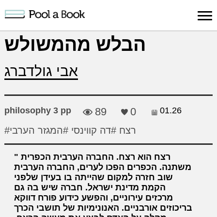
Sign in
הבלש מהמשולש
Publish
Search
Register
About
Suppo
אבי גולדברג
Book
Book
Us
philosophy 3 pp
89
0
01.26
#רצח
#דה קווינסי
#המגזר הערבי
רצח הוא רצח. החברה הערבית הכפרית
משתנה. הכפרים הפכו לערים, החברה הערבית
שוב חזרה למקום שהייתה בו בעידן שלפני
הקמת מדינת ישראל. חברה שיש בה גם
מרכזים עירוניים, והפשע כידוע פורח דווקא
בריכוזים אורבניים. האנונימיות של תושבי הכרך