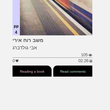
pp
4
...
#ס דיי
#בלום
#דבלין
משב רוח אירי
אבי גולדברג
105
0
02.26
Reading a book
Read comments