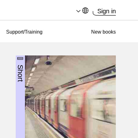
Sign in
Support/Training
New books
Short