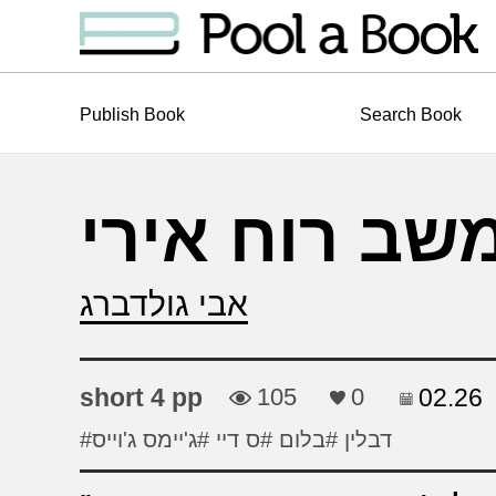
Publish Book
Search Book
שב רוח אירי
אבי גולדברג
short 4 pp
105
0
02.26
#דבלין
#בלום
#ס דיי
#ג'יימס ג'וייס