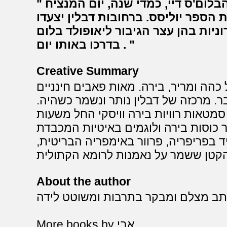
בעוד מספר שבועות יתקיים בדבלין הבלום'ס דיי, כמדי שנה, יום המנציח
ספר יוליסס. ברחובות דבלין יצעדו
ניות בהן עצר הגיבור ליאופולד בלום
בדרכו באותו יום .
Creative Summary
 כהה ומריר, בירה. מאות פאבים חינניים
ר. מרכזה של דבלין נותר ונשמר כשהיה.
מטאות רוויות בירה וויסקי החל משעות
 כוסות בירה ולוגמים באיטיות המכבדת
ד בפריפריה, פרוור באימפריה הבריטית,
About the author
תב מצלם ומבקר בתרבות ומשוטט לידה
More books by אבי