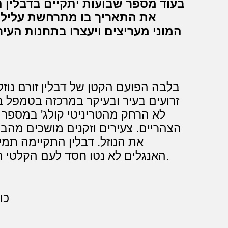
את התאריך בו מתרחשת עלילת ה
המוני מעריצים ויעצרו בתחנות העירו
בלבה הפועם הקטן של דבלין זורם נוזל
זרועים בעיר ובעיקר במרכזה בטמפל ב
לא הרחק מהטריניטי קולג' במספר ס
הצהריים. צעירים וזקנים מושכים מהבר
את הנוזל. דבלין התקיימה תמי
האנגלים לא נטו חסד לעם הקלטי הקטן ששמר על נאמנות לרומא הקתולית.
כו