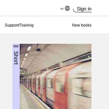
Sign in
Support/Training
New books
Short