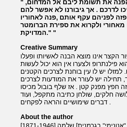
אבל בובול (זה היה שמו של האיש) הפנה את תשומת ליבם אל המדחום,
כו לדרכם . אך גיבורנו לא אפשר להם
זה לפניהם עקף אותם ,פנה לאחוריו
 מאחורי ולקרוא את ספירת הברומטר
המדויקת."
Creative Summary
ור הקצר אינו מוצא הבנה לאשיותו ופעלו
 פילנתרופ ולצערו אין הוא יכול לעשות
למזלו יש לו עין בוחנת לצרכים הקטנים
, תחילה יש לעורר את המודעות לצרכים
 חפץ מפנק קטן . אז שלף בובול מכיסו
שה חלקים, שולחן כתיבה מתקפל, ועוד
דברים שימושיים והראה לפקחים .
About the author
[1871-1946] מינונה הוא שם שבחר לעצמו [היפוך "אנונימי" בגרמנית] שלמה