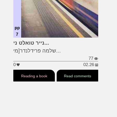
pp
7
#גרוטסקה
#מינונה
נייר טואלט ני...
#שלמה פרידלנדר
שלמה פרידלנדר[מי...
77
0
02.26
Reading a book
Read comments