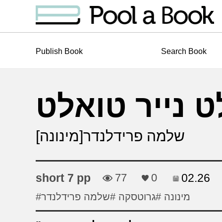
Publish Book
Search Book
ט נייר טואלט
שלמה פרידלנדר[מינונה]
short 7 pp
77
0
02.26
#מינונה
#גרוטסקה
#שלמה פרידלנדר