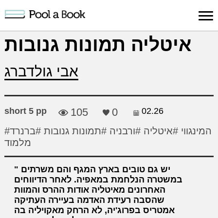
Sign in
איטליה תמונות גנובות
Publish
Search
Register
About
Suppo
אבי גולדברג
Book
Book
Us
short 5 pp
105
0
02.26
#המינגווי
#איטליה
#ורבניה
#תמונות גנובות
#ברנרד
מלמוד
יש גם טובים בארץ המגף והם משרתים
במשטרה הנלחמת במאפיה. לאחר הדיווחים
האחרונים מאיטליה אודות ההרס והמוות
שהסבה רעידת האדמה בעיירה העתיקה
אמטריס בפרוג'יה, לא הרחק מאקויליה בה