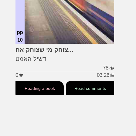
pp
10
#פילם נואר
#דשיל האמט
צוחק מי שצוחק אח...
#סם ספייד
דשיל האמט
78
0
03.26
Reading a book
Read comments