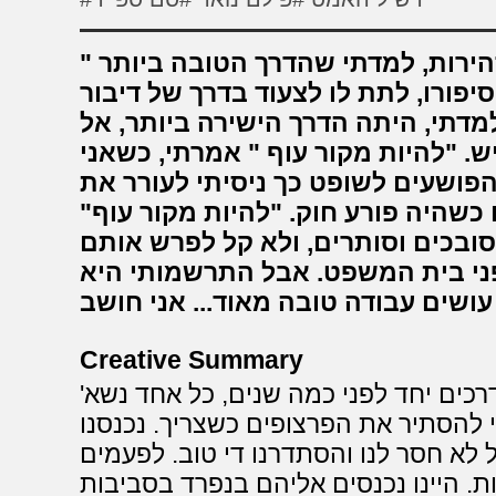
גלגלתי סיגריה והנחתי לפניו, בזהירות, למדתי שהדרך הטובה ביותר
פורו, לתת לו לצעוד בדרך של דיבור
למדתי, היתה הדרך הישירה ביותר, אל
. "להיות מקור עוף " אמרתי, כשאני
פושעים לשופט כך ניסיתי לעורר את
ו כשהיה פורע חוק. "להיות מקור עוף"
ובכים וסותרים, ולא קל לפרש אותם
ני בית המשפט. אבל התרשמותי היא
Creative Summary
'אני ורורק "המצליף" היינו נודדים בדרכים יחד לפני כמה שנים, כל אחד נשא
 להסתיר את הפרצופים כשצריך. נכנסנו
לא חסר לנו והסתדרנו די טוב. לפעמים
ת. היינו נכנסים אליהם בנפרד בסביבות