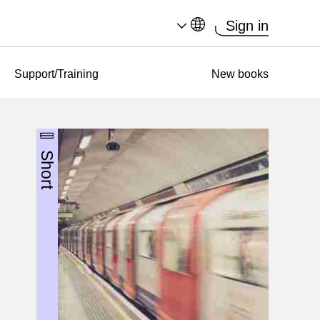
Sign in
Support/Training
New books
Short