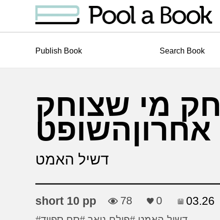
Publish Book
Search Book
חק מי שצוחק
אחרוןהשופט
דשיל האמט
short 10 pp
78
0
03.26
#דשיל האמט
#פילם נואר
#סם ספייד