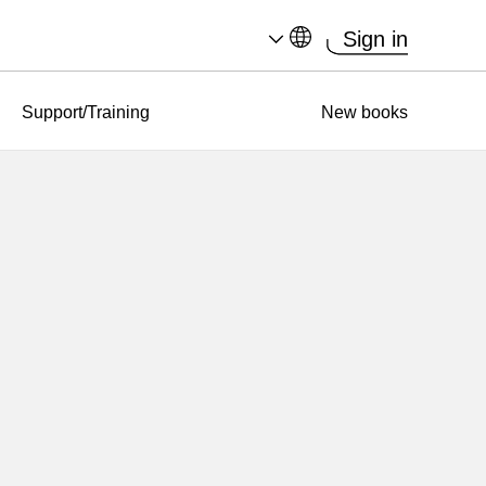
Sign in
Support/Training
New books