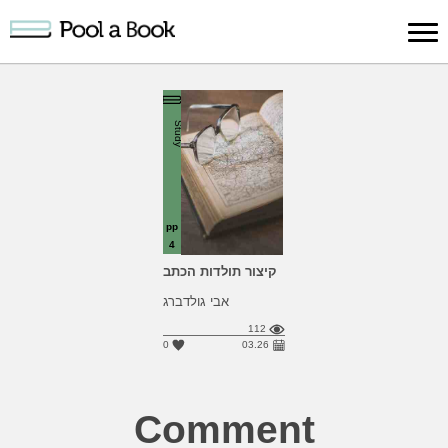
Sign in
Publish
Search
Register
About
Suppo
Study
Book
Book
Us
pp
4
קיצור תולדות הכתב
אבי גולדברג
112
0
03.26
Comment