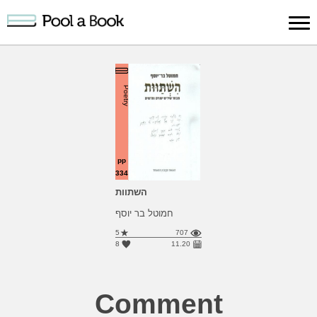
Sign in
Publish
Search
Register
About
Suppo
Poetry
Book
Book
Us
pp
334
השתוות
חמוטל בר יוסף
5
707
8
11.20
Comment