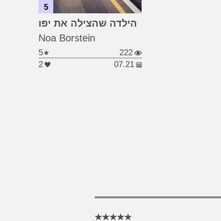
5
#יפו
#ישראל
...
הילדה שהצילה את יפו
#קצר 2021
Noa Borstein
5
222
2
07.21