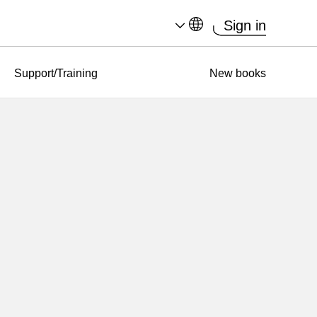
Sign in
Support/Training
New books